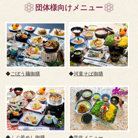
団体様向けメニュー
◆
ごぼう麺御膳
◆
河童そば御膳
◆
ふぐ釜めし御膳
◆
学生メニュー